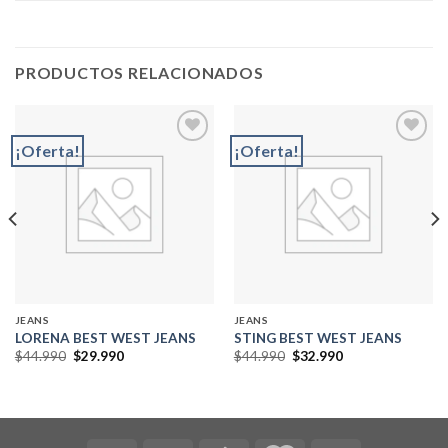
PRODUCTOS RELACIONADOS
¡Oferta!
¡Oferta!
Add to
Add to
wishlist
wishlist
JEANS
JEANS
LORENA BEST WEST JEANS
STING BEST WEST JEANS
El
El
El
El
$
44.990
$
29.990
$
44.990
$
32.990
precio
precio
precio
precio
original
actual
original
actual
era:
es:
era:
es:
$44.990.
$29.990.
$44.990.
$32.990.