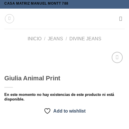
Skip
CASA MATRIZ MANUEL MONTT 788
to
content
INICIO
/
JEANS
/
DIVINE JEANS
Giulia Animal Print
Add to
wishlist
En este momento no hay existencias de este producto ni está
disponible.
Add to wishlist