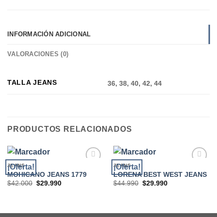
INFORMACIÓN ADICIONAL
VALORACIONES (0)
TALLA JEANS
36, 38, 40, 42, 44
PRODUCTOS RELACIONADOS
JEANS
JEANS
¡Oferta!
¡Oferta!
MOHICANO JEANS 1779
LORENA BEST WEST JEANS
El
El
El
El
$
42.000
$
29.990
$
44.990
$
29.990
Add to
Add to
precio
precio
precio
precio
wishlist
wishlist
original
actual
original
actual
era:
es:
era:
es:
$42.000.
$29.990.
$44.990.
$29.990.