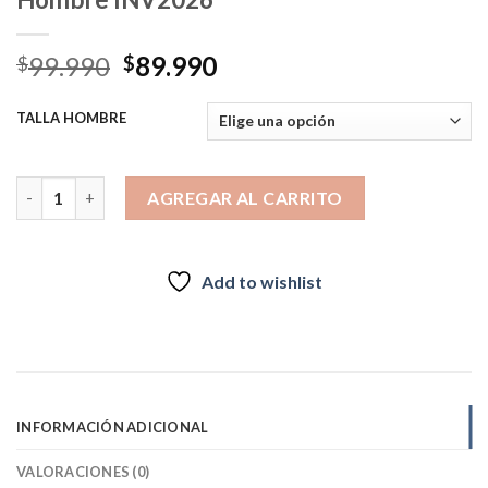
El
El
99.990
89.990
$
$
precio
precio
original
actual
TALLA HOMBRE
era:
es:
$99.990.
$89.990.
Impermeable ORYX JASPER Negro Hombre INV2026 cantidad
AGREGAR AL CARRITO
Add to wishlist
INFORMACIÓN ADICIONAL
VALORACIONES (0)