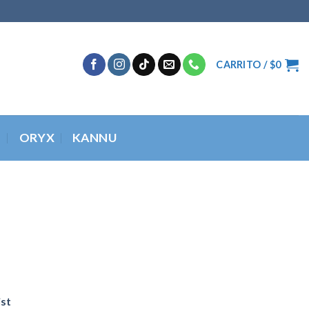
CARRITO /
$
0
O
ORYX
KANNU
ist