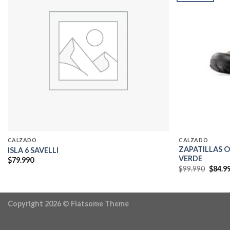
Add to
wishlist
CALZADO
CALZADO
ZAPATILLAS 
ISLA 6 SAVELLI
VERDE
$
79.990
El
$
99.990
$
84.9
precio
origin
era:
$99.99
Copyright 2026 ©
Flatsome Theme