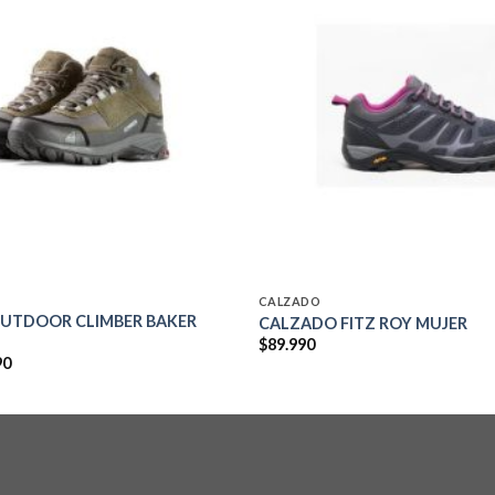
Add to
wishlist
CALZADO
OUTDOOR CLIMBER BAKER
CALZADO FITZ ROY MUJER
$
89.990
El
90
precio
al
actual
es:
0.
$84.990.