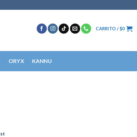
CARRITO /
$
0
O
ORYX
KANNU
ist