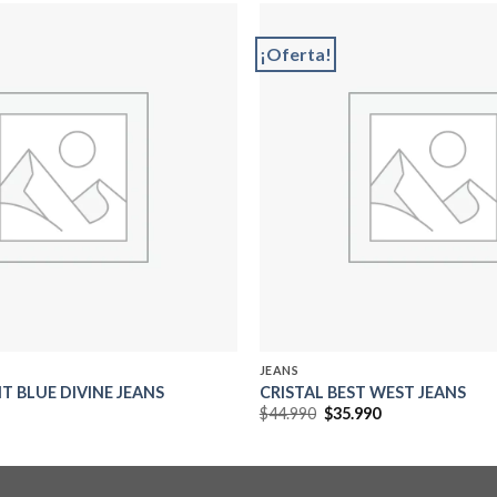
¡Oferta!
Add to
wishlist
JEANS
T BLUE DIVINE JEANS
CRISTAL BEST WEST JEANS
El
El
$
44.990
$
35.990
precio
precio
original
actual
era:
es:
$44.990.
$35.990.