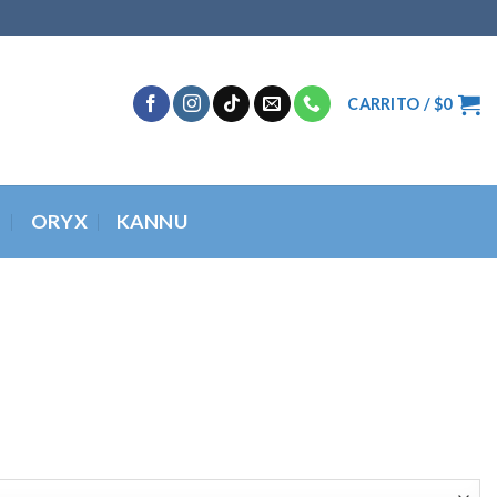
CARRITO /
$
0
O
ORYX
KANNU