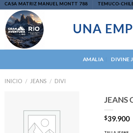
Skip
CASA MATRIZ MANUEL MONTT 788
TEMUCO-CHIL
to
content
UNA EMP
AMALIA
DIVINE 
INICIO
/
JEANS
/
DIVI
JEANS 
39.900
$
Add to
wishlist
TALLA JEANS