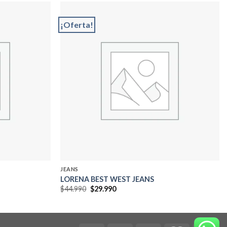
¡Oferta!
Add to
Add to
wishlist
wishlist
JEANS
LORENA BEST WEST JEANS
El
El
$
44.990
$
29.990
precio
precio
original
actual
era:
es:
$44.990.
$29.990.