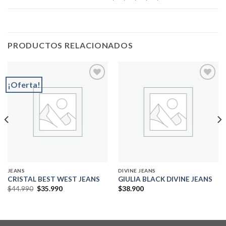
PRODUCTOS RELACIONADOS
¡Oferta!
Add to
Add to
wishlist
wishlist
JEANS
DIVINE JEANS
CRISTAL BEST WEST JEANS
GIULIA BLACK DIVINE JEANS
El
El
$
44.990
$
35.990
$
38.900
precio
precio
original
actual
era:
es:
$44.990.
$35.990.