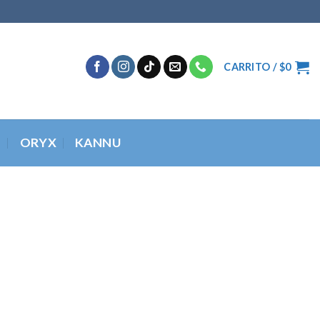
CARRITO /
$
0
O
ORYX
KANNU