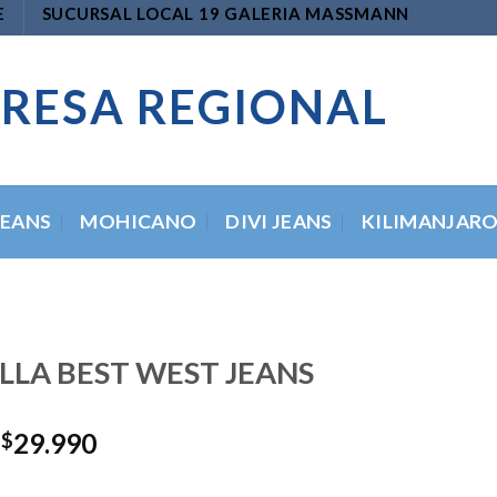
E
SUCURSAL LOCAL 19 GALERIA MASSMANN
RESA REGIONAL
JEANS
MOHICANO
DIVI JEANS
KILIMANJAR
LA BEST WEST JEANS
El
El
29.990
$
precio
precio
original
actual