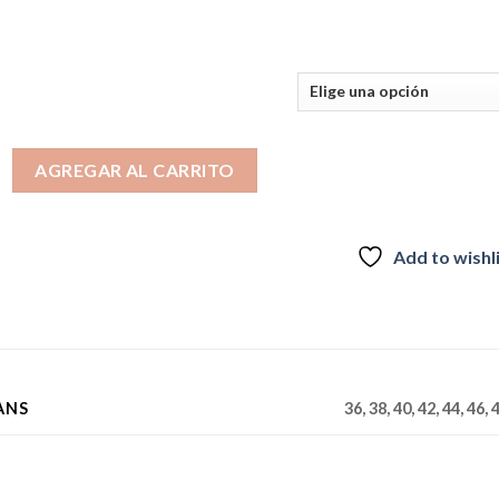
era:
es:
$44.990.
$29.990.
T WEST JEANS cantidad
AGREGAR AL CARRITO
Add to wishl
ANS
36, 38, 40, 42, 44, 46, 