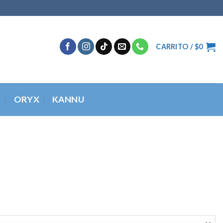
CARRITO /
$
0
O
ORYX
KANNU