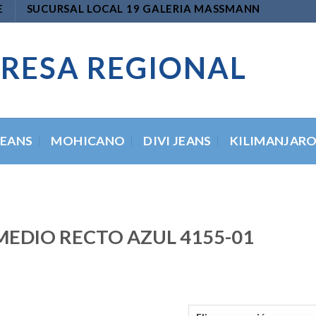
E
SUCURSAL LOCAL 19 GALERIA MASSMANN
RESA REGIONAL
JEANS
MOHICANO
DIVI JEANS
KILIMANJAR
MEDIO RECTO AZUL 4155-01