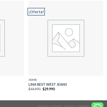
¡Oferta!
Add to
Add to
wishlist
wishlist
JEANS
LINA BEST WEST JEANS
El
El
$
44.990
$
29.990
precio
precio
original
actual
era:
es:
$44.990.
$29.990.