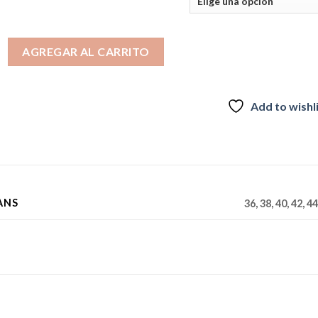
RECTO AZUL 4155-01 cantidad
AGREGAR AL CARRITO
Add to wishl
ANS
36, 38, 40, 42, 44