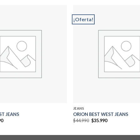
¡Oferta!
Add to
wishlist
JEANS
ST JEANS
ORION BEST WEST JEANS
El
El
El
90
$
44.990
$
35.990
precio
precio
precio
al
actual
original
actual
es:
era:
es:
0.
$29.990.
$44.990.
$35.990.