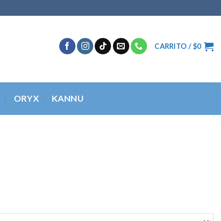
CARRITO /
$
0
O
ORYX
KANNU