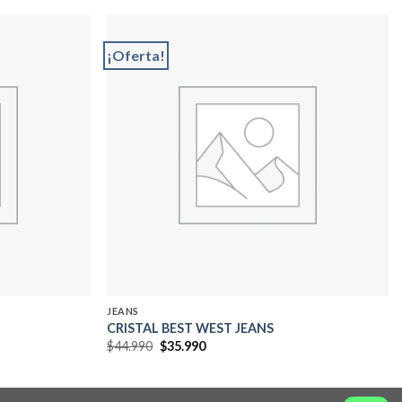
¡Oferta!
Add to
Add to
wishlist
wishlist
JEANS
CRISTAL BEST WEST JEANS
El
El
$
44.990
$
35.990
precio
precio
original
actual
era:
es:
$44.990.
$35.990.