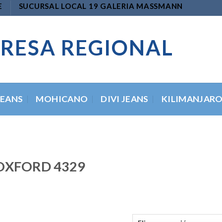
E
SUCURSAL LOCAL 19 GALERIA MASSMANN
RESA REGIONAL
JEANS
MOHICANO
DIVI JEANS
KILIMANJAR
OXFORD 4329