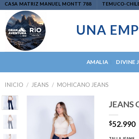
Skip
CASA MATRIZ MANUEL MONTT 788
TEMUCO-CHIL
to
content
UNA EMP
AMALIA
DIVINE 
INICIO
/
JEANS
/
MOHICANO JEANS
JEANS 
52.990
$
Add to
wishlist
TALLA JEANS