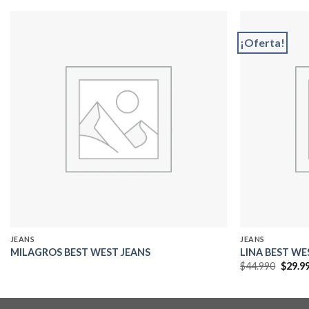
¡Oferta!
Add to
wishlist
JEANS
JEANS
MILAGROS BEST WEST JEANS
LINA BEST WE
El
$
44.990
$
29.9
precio
origin
era:
$44.99