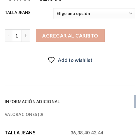
precio
precio
original
actual
TALLA JEANS
era:
es:
$39.900.
$32.000.
JEANS PIA LINO BLACK cantidad
AGREGAR AL CARRITO
Add to wishlist
INFORMACIÓN ADICIONAL
VALORACIONES (0)
TALLA JEANS
36, 38, 40, 42, 44