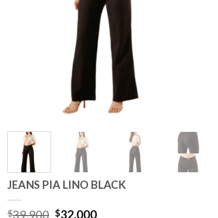
JEANS PIA LINO BLACK
El
El
39.900
32.000
$
$