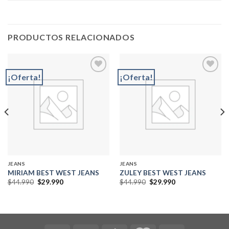
PRODUCTOS RELACIONADOS
¡Oferta!
¡Oferta!
Add to
Add to
wishlist
wishlist
JEANS
JEANS
MIRIAM BEST WEST JEANS
ZULEY BEST WEST JEANS
El
El
El
El
$
44.990
$
29.990
$
44.990
$
29.990
precio
precio
precio
precio
original
actual
original
actual
era:
es:
era:
es:
$44.990.
$29.990.
$44.990.
$29.990.