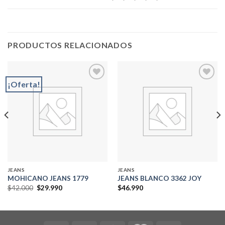
PRODUCTOS RELACIONADOS
¡Oferta!
Add to
Add to
wishlist
wishlist
JEANS
JEANS
MOHICANO JEANS 1779
JEANS BLANCO 3362 JOY
El
El
$
42.000
$
29.990
$
46.990
precio
precio
original
actual
era:
es:
$42.000.
$29.990.