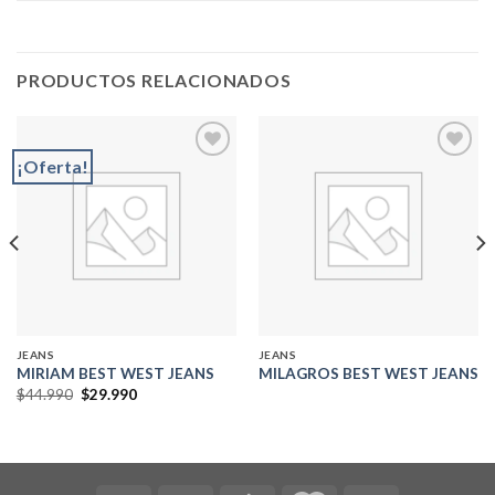
PRODUCTOS RELACIONADOS
¡Oferta!
Add to
Add to
wishlist
wishlist
JEANS
JEANS
MIRIAM BEST WEST JEANS
MILAGROS BEST WEST JEANS
El
El
$
44.990
$
29.990
precio
precio
original
actual
era:
es:
$44.990.
$29.990.