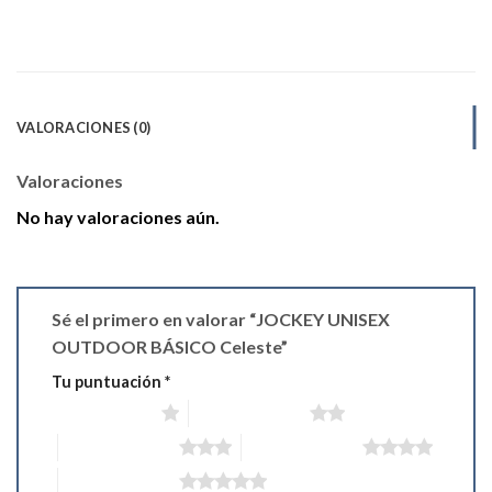
VALORACIONES (0)
Valoraciones
No hay valoraciones aún.
Sé el primero en valorar “JOCKEY UNISEX
OUTDOOR BÁSICO Celeste”
Tu puntuación
*
1 de 5 estrellas
2 de 5 estrellas
3 de 5 estrellas
4 de 5 estrellas
5 de 5 estrellas