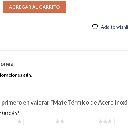
de Acero Inoxidable cantidad
AGREGAR AL CARRITO
Add to wishl
iones
loraciones aún.
l primero en valorar “Mate Térmico de Acero Inox
ntuación
*
estrellas
2 de 5 estrellas
3 de 5 estrellas
4 de 5