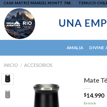
Skip
CASA MATRIZ MANUEL MONTT 788
TEMUCO-CHIL
to
content
UNA EMP
AMALIA
DIVINE 
INICIO
/
ACCESORIOS
Mate Té
14.990
$
Add to
wishlist
En stock