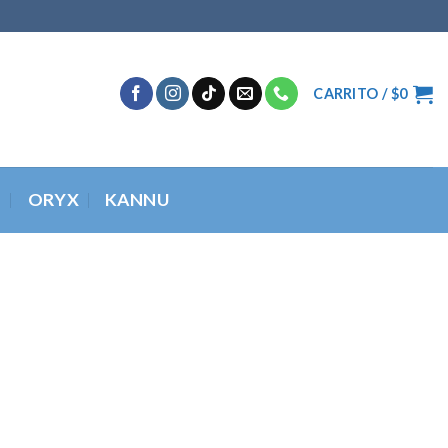
CARRITO /
$
0
O
ORYX
KANNU