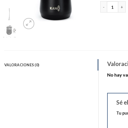
Mate Térmico 
Valorac
VALORACIONES (0)
No hay va
Sé e
Tu pu
1 de 5 