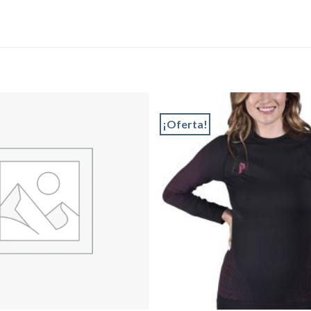
¡Oferta!
Add to
wishlist