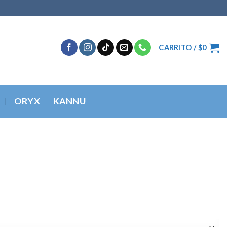
CARRITO /
$
0
O
ORYX
KANNU