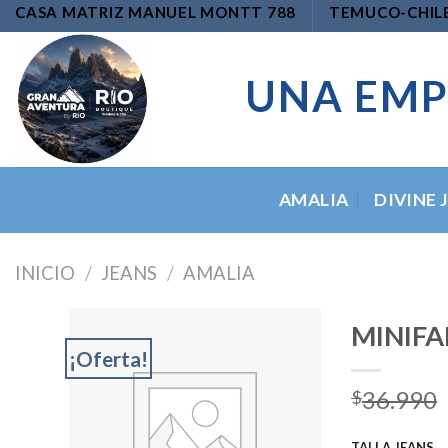
Skip
CASA MATRIZ MANUEL MONTT 788
TEMUCO-CHIL
to
content
UNA EMP
AMALIA
DIVINE 
INICIO
/
JEANS
/
AMALIA
MINIFA
¡Oferta!
36.990
$
Add to
wishlist
TALLA JEANS