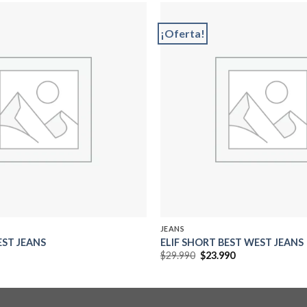
¡Oferta!
Add to
wishlist
JEANS
EST JEANS
ELIF SHORT BEST WEST JEANS
El
El
$
29.990
$
23.990
precio
precio
original
actual
era:
es:
$29.990.
$23.990.