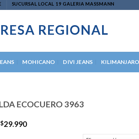
E
SUCURSAL LOCAL 19 GALERIA MASSMANN
RESA REGIONAL
JEANS
MOHICANO
DIVI JEANS
KILIMANJAR
LDA ECOCUERO 3963
El
El
29.990
$
precio
precio
original
actual