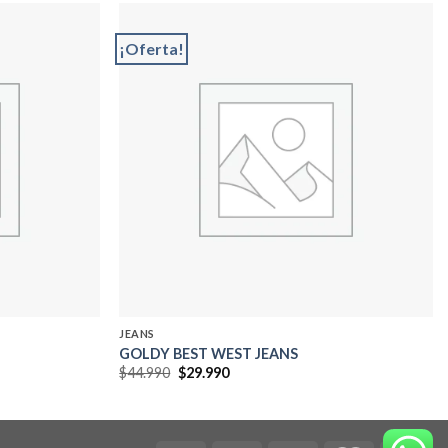
¡Oferta!
Add to
Add to
wishlist
wishlist
JEANS
GOLDY BEST WEST JEANS
El
El
$
44.990
$
29.990
precio
precio
original
actual
era:
es:
$44.990.
$29.990.