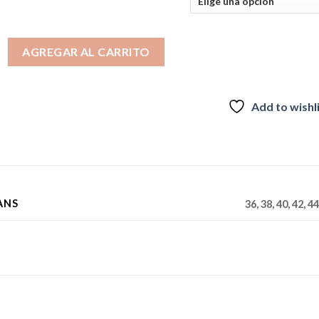
era:
es:
$36.990.
$29.990.
OCUERO 3963 cantidad
AGREGAR AL CARRITO
Add to wishl
ANS
36, 38, 40, 42, 44