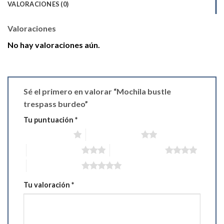
VALORACIONES (0)
Valoraciones
No hay valoraciones aún.
Sé el primero en valorar “Mochila bustle
trespass burdeo”
Tu puntuación
*
1 de 5 estrellas
2 de 5 estrellas
3 de 5 estrellas
4 de 5 estrellas
5 de 5 estrellas
Tu valoración
*