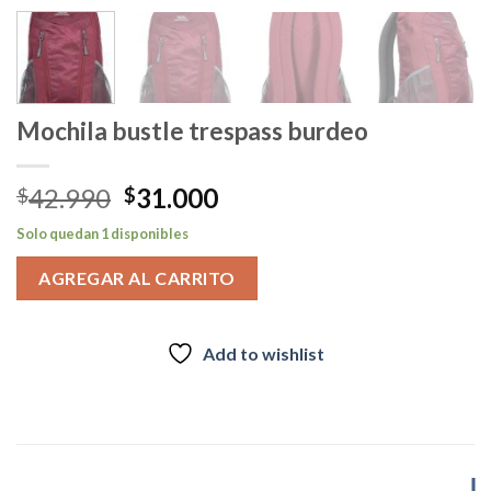
Mochila bustle trespass burdeo
El
El
42.990
31.000
$
$
precio
precio
Solo quedan 1 disponibles
original
actual
era:
es:
AGREGAR AL CARRITO
$42.990.
$31.000.
Add to wishlist