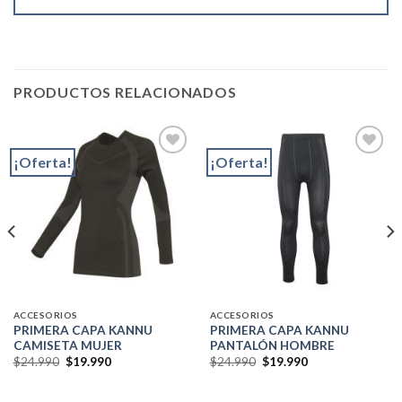
PRODUCTOS RELACIONADOS
¡Oferta!
¡Oferta!
Add to
Add to
wishlist
wishlist
ACCESORIOS
ACCESORIOS
PRIMERA CAPA KANNU
PRIMERA CAPA KANNU
CAMISETA MUJER
PANTALÓN HOMBRE
El
El
El
El
$
24.990
$
19.990
$
24.990
$
19.990
precio
precio
precio
precio
original
actual
original
actual
era:
es:
era:
es: