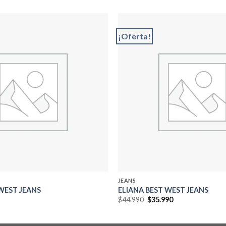
¡Oferta!
Add to
wishlist
JEANS
WEST JEANS
ELIANA BEST WEST JEANS
El
El
$
44.990
$
35.990
precio
precio
original
actual
era:
es: