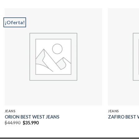
¡Oferta!
Add to
wishlist
JEANS
JEANS
ORION BEST WEST JEANS
ZAFIRO BEST 
El
El
$
44.990
$
35.990
precio
precio
original
actual
era:
es: