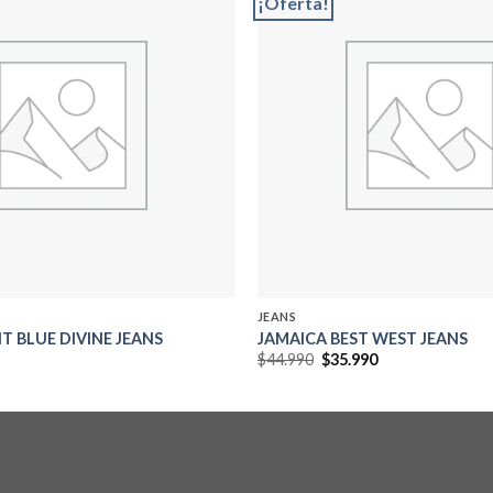
¡Oferta!
Add to
wishlist
JEANS
T BLUE DIVINE JEANS
JAMAICA BEST WEST JEANS
El
El
$
44.990
$
35.990
precio
precio
original
actual
era:
es:
$44.990.
$35.990.