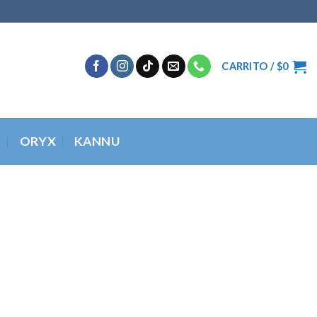
CARRITO /
$
0
O
ORYX
KANNU