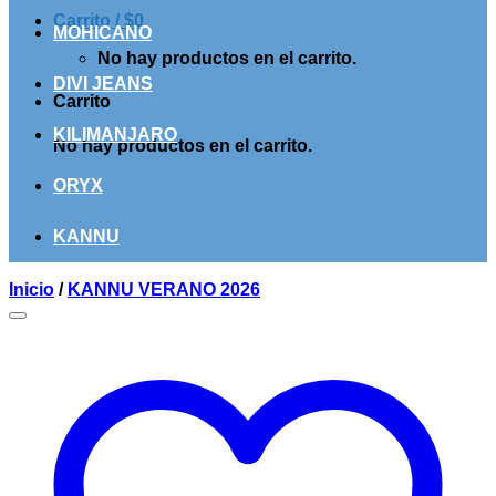
Carrito /
$
0
MOHICANO
No hay productos en el carrito.
DIVI JEANS
Carrito
KILIMANJARO
No hay productos en el carrito.
ORYX
KANNU
Inicio
/
KANNU VERANO 2026