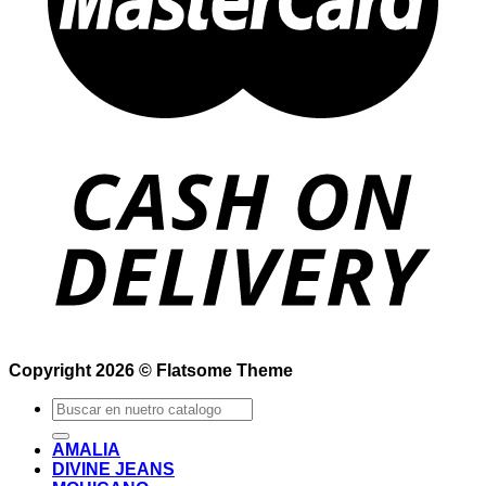
Copyright 2026 ©
Flatsome Theme
Buscar
por:
AMALIA
DIVINE JEANS