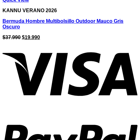
KANNU VERANO 2026
Bermuda Hombre Multibolsillo Outdoor Mauco Gris
Oscuro
El
El
$
37.990
$
19.990
precio
precio
original
actual
era:
es:
$37.990.
$19.990.