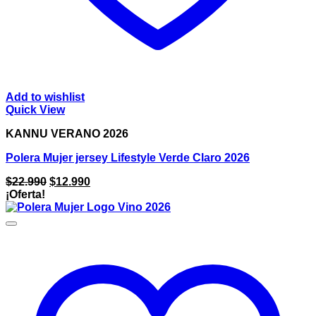
Add to wishlist
Quick View
KANNU VERANO 2026
Polera Mujer jersey Lifestyle Verde Claro 2026
El
El
$
22.990
$
12.990
precio
precio
¡Oferta!
original
actual
era:
es:
$22.990.
$12.990.