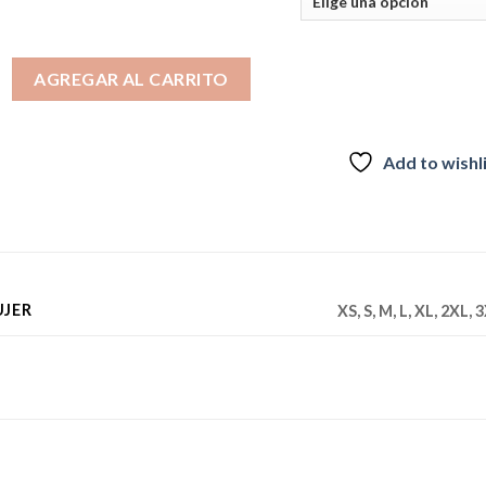
era:
es:
$19.990.
$16.990.
alle De La Luna cantidad
AGREGAR AL CARRITO
Add to wishl
UJER
XS, S, M, L, XL, 2XL, 