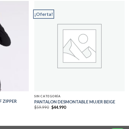
¡Oferta!
Add to
Add to
wishlist
wishlist
SIN CATEGORÍA
F ZIPPER
PANTALON DESMONTABLE MUJER BEIGE
El
El
$
59.990
$
44.990
precio
precio
original
actual
era:
es:
$59.990.
$44.990.