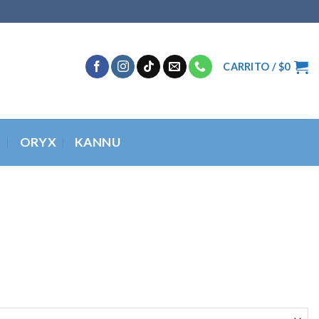
CARRITO /
$
0
O
ORYX
KANNU