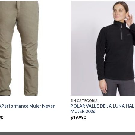
Add to
wishlist
SIN CATEGORÍA
akPerformance Mujer Neven
POLAR VALLE DE LA LUNA HAL
MUJER 2026
El
90
$
19.990
precio
al
actual
es:
0.
$39.990.