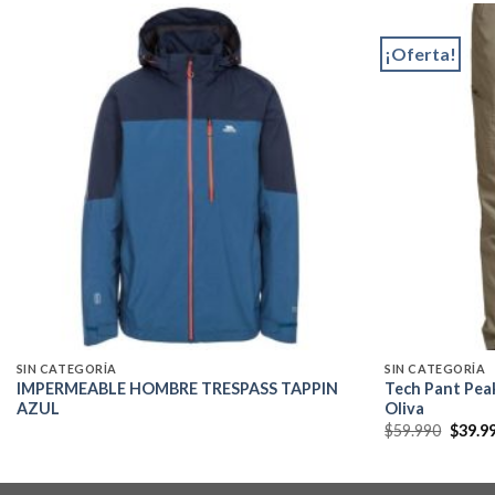
¡Oferta!
Add to
wishlist
SIN CATEGORÍA
SIN CATEGORÍA
IMPERMEABLE HOMBRE TRESPASS TAPPIN
Tech Pant Pe
AZUL
Oliva
El
$
59.990
$
39.9
precio
origin
era:
$59.99