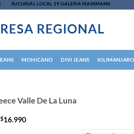
E
SUCURSAL LOCAL 19 GALERIA MASSMANN
RESA REGIONAL
JEANS
MOHICANO
DIVI JEANS
KILIMANJAR
leece Valle De La Luna
El
El
16.990
$
precio
precio
original
actual