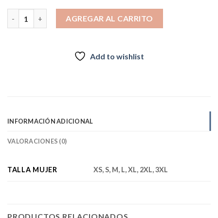
$24.990.
$14.990.
Polera Mujer Deportiva Torrecillas gris 2026 cantidad
AGREGAR AL CARRITO
Add to wishlist
INFORMACIÓN ADICIONAL
VALORACIONES (0)
TALLA MUJER
XS, S, M, L, XL, 2XL, 3XL
PRODUCTOS RELACIONADOS