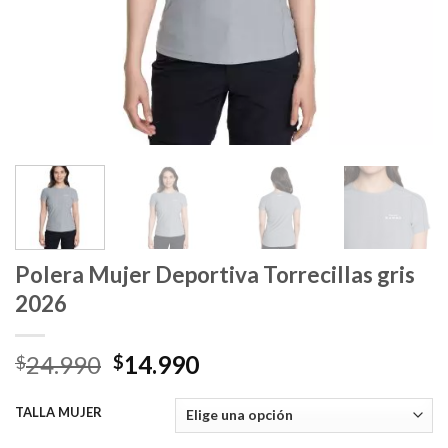
Polera Mujer Deportiva Torrecillas gris
2026
El
El
24.990
14.990
$
$
precio
precio
original
actual
TALLA MUJER
era:
es: