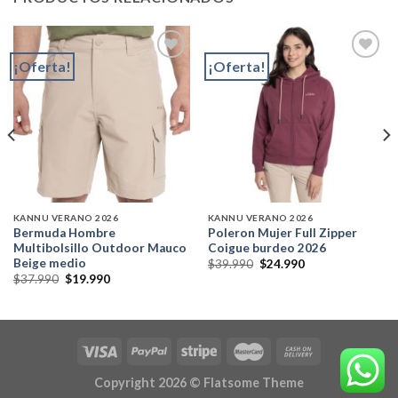
¡Oferta!
¡Oferta!
Add to
Add to
wishlist
wishlist
KANNU VERANO 2026
KANNU VERANO 2026
Bermuda Hombre
Poleron Mujer Full Zipper
Multibolsillo Outdoor Mauco
Coigue burdeo 2026
Beige medio
El
El
$
39.990
$
24.990
precio
precio
El
El
$
37.990
$
19.990
original
actual
precio
precio
era:
es:
original
actual
$39.990.
$24.990.
era:
es:
$37.990.
$19.990.
Copyright 2026 ©
Flatsome Theme