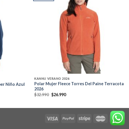
Add to
Add to
wishlist
wishlist
KANNU VERANO 2026
Polar Mujer Fleece Torres Del Paine Terracota
per Niño Azul
2026
El
El
$
32.990
$
26.990
precio
precio
original
actual
era:
es:
$32.990.
$26.990.