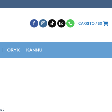
CARRITO /
$
0
O
ORYX
KANNU
ist