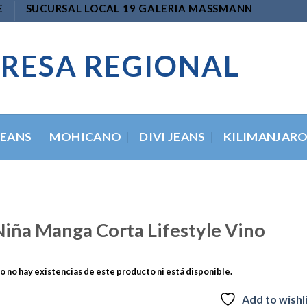
E
SUCURSAL LOCAL 19 GALERIA MASSMANN
RESA REGIONAL
JEANS
MOHICANO
DIVI JEANS
KILIMANJAR
Niña Manga Corta Lifestyle Vino
 no hay existencias de este producto ni está disponible.
Add to wishl