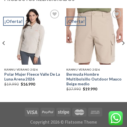
¡Oferta!
¡Oferta!
Add to
Add to
wishlist
wishlist
KANNU VERANO 2026
KANNU VERANO 2026
Polar Mujer Fleece Valle De La
Bermuda Hombre
Luna Arena 2026
Multibolsillo Outdoor Mauco
Beige medio
El
El
$
19.990
$
16.990
precio
precio
El
El
$
37.990
$
19.990
original
actual
precio
precio
era:
es:
original
actual
$19.990.
$16.990.
era:
es:
$37.990.
$19.990.
Copyright 2026 ©
Flatsome Theme