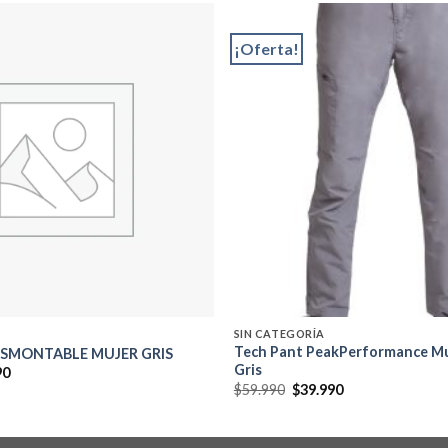
¡Oferta!
Add to
wishlist
SIN CATEGORÍA
Tech Pant PeakPerformance M
SMONTABLE MUJER GRIS
Gris
El
90
precio
El
El
$
59.990
$
39.990
al
actual
precio
precio
es:
original
actual
0.
$44.990.
era:
es:
$59.990.
$39.990.