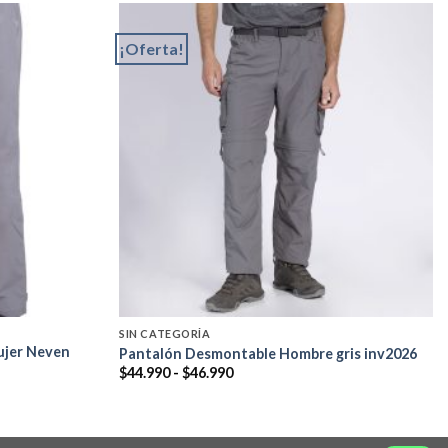
¡Oferta!
Add to
Add to
wishlist
wishlist
SIN CATEGORÍA
ujer Neven
Pantalón Desmontable Hombre gris inv2026
Rango
$
44.990
-
$
46.990
de
precios:
desde
$44.990
hasta