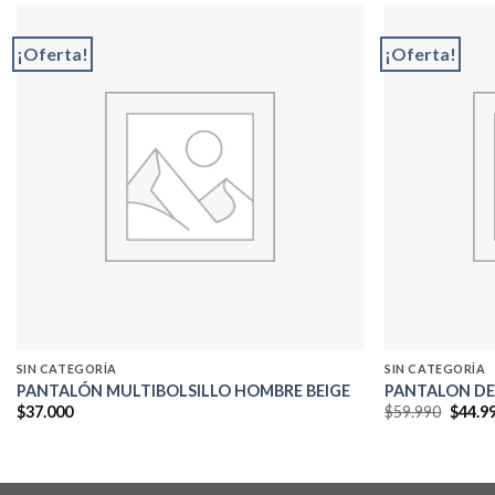
¡Oferta!
¡Oferta!
Add to
wishlist
SIN CATEGORÍA
SIN CATEGORÍA
PANTALÓN MULTIBOLSILLO HOMBRE BEIGE
PANTALON DE
El
$
37.000
$
59.990
$
44.9
precio
origin
era:
$59.99