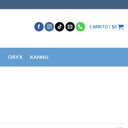
CARRITO /
$
0
O
ORYX
KANNU