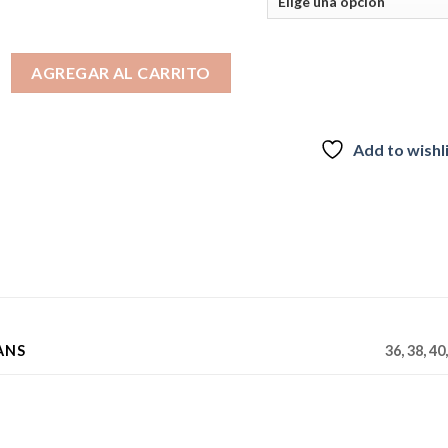
era:
es:
$49.990.
$39.990.
 cantidad
AGREGAR AL CARRITO
Add to wishl
ANS
36, 38, 40