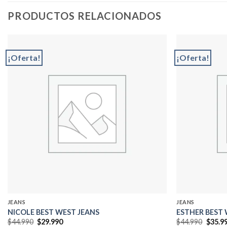
PRODUCTOS RELACIONADOS
¡Oferta!
¡Oferta!
Add to
wishlist
JEANS
JEANS
NICOLE BEST WEST JEANS
ESTHER BEST 
El
El
El
$
44.990
$
29.990
$
44.990
$
35.9