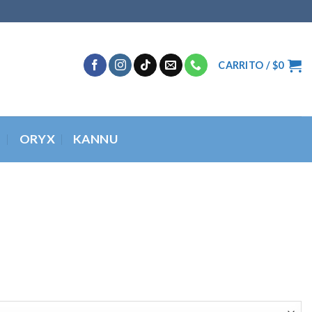
CARRITO /
$
0
O
ORYX
KANNU