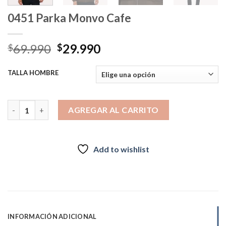
0451 Parka Monvo Cafe
El
El
69.990
29.990
$
$
precio
precio
original
actual
TALLA HOMBRE
era:
es:
$69.990.
$29.990.
0451 Parka Monvo Cafe cantidad
AGREGAR AL CARRITO
Add to wishlist
INFORMACIÓN ADICIONAL