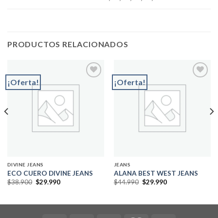
PRODUCTOS RELACIONADOS
¡Oferta!
¡Oferta!
Add to
Add to
wishlist
wishlist
DIVINE JEANS
JEANS
ECO CUERO DIVINE JEANS
ALANA BEST WEST JEANS
El
El
El
El
$
38.900
$
29.990
$
44.990
$
29.990
precio
precio
precio
precio
original
actual
original
actual
era:
es:
era:
es:
$38.900.
$29.990.
$44.990.
$29.990.