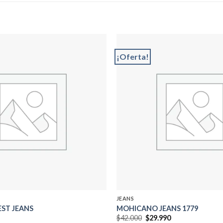
¡Oferta!
Add to
wishlist
JEANS
EST JEANS
MOHICANO JEANS 1779
El
El
$
42.000
$
29.990