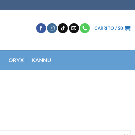
CARRITO /
$
0
O
ORYX
KANNU