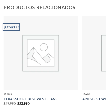
PRODUCTOS RELACIONADOS
¡Oferta!
Add to
wishlist
JEANS
JEANS
TEXAS SHORT BEST WEST JEANS
ARIES BEST W
El
El
$
29.990
$
23.990