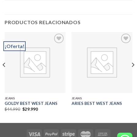
PRODUCTOS RELACIONADOS
¡Oferta!
Add to
Add to
wishlist
wishlist
JEANS
JEANS
GOLDY BEST WEST JEANS
ARIES BEST WEST JEANS
El
El
$
44.990
$
29.990
precio
precio
original
actual
era:
es:
$44.990.
$29.990.