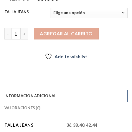
precio
precio
original
actual
TALLA JEANS
era:
es:
$42.900.
$35.000.
Algarrobo Gris cantidad
AGREGAR AL CARRITO
Add to wishlist
INFORMACIÓN ADICIONAL
VALORACIONES (0)
TALLA JEANS
36, 38, 40, 42, 44