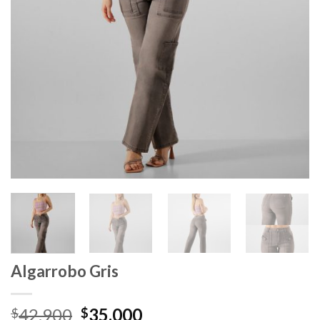
Algarrobo Gris
El
El
42.900
35.000
$
$