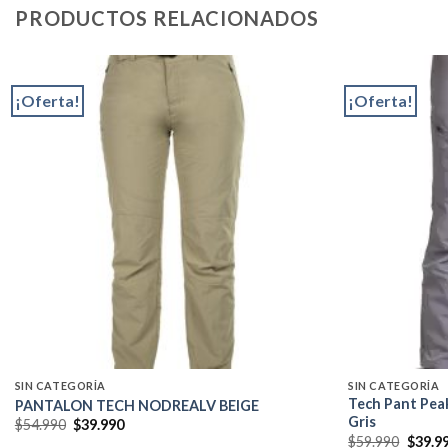
PRODUCTOS RELACIONADOS
¡Oferta!
¡Oferta!
Add to
wishlist
SIN CATEGORÍA
SIN CATEGORÍA
Tech Pant Pe
PANTALON TECH NODREALV BEIGE
Gris
El
El
$
54.990
$
39.990
precio
precio
El
$
59.990
$
39.9