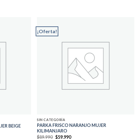
¡Oferta!
Add to
Add to
wishlist
wishlist
SIN CATEGORÍA
PARKA FRISCO NARANJO MUJER
ER BEIGE
KILIMANJARO
El
El
$
89.990
$
59.990