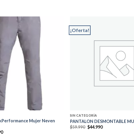
¡Oferta!
Add to
wishlist
SIN CATEGORÍA
akPerformance Mujer Neven
PANTALON DESMONTABLE MUJ
El
El
$
59.990
$
44.990
precio
precio
El
90