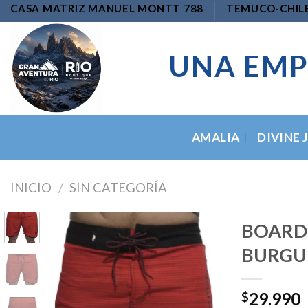
Skip
CASA MATRIZ MANUEL MONTT 788
TEMUCO-CHIL
to
content
UNA EMP
AMALIA
DIVINE 
INICIO
/
SIN CATEGORÍA
BOARD
BURGU
Add to
29.990
wishlist
$