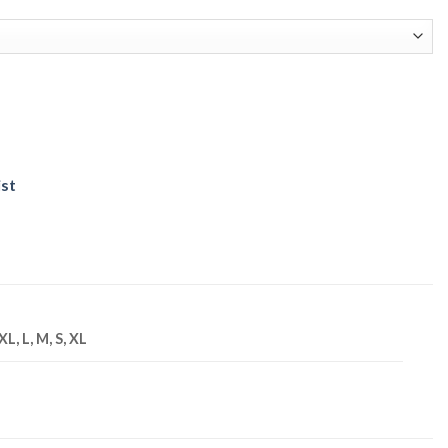
ntidad
ist
XL, L, M, S, XL