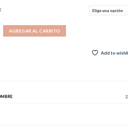
E
 TECH PEAK PERFORMANCE HOMBRE STONECROP BURGUNDY ca
AGREGAR AL CARRITO
Add to wishl
OMBRE
2