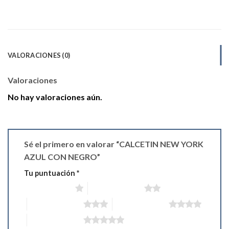
VALORACIONES (0)
Valoraciones
No hay valoraciones aún.
Sé el primero en valorar “CALCETIN NEW YORK
AZUL CON NEGRO”
Tu puntuación
*
1 de 5 estrellas
2 de 5 estrellas
3 de 5 estrellas
4 de 5 estrellas
5 de 5 estrellas