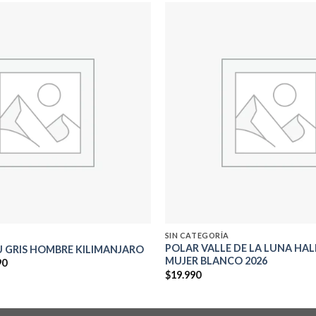
Add to
wishlist
SIN CATEGORÍA
POLAR VALLE DE LA LUNA HAL
 GRIS HOMBRE KILIMANJARO
MUJER BLANCO 2026
El
90
precio
$
19.990
al
actual
es:
0.
$62.990.