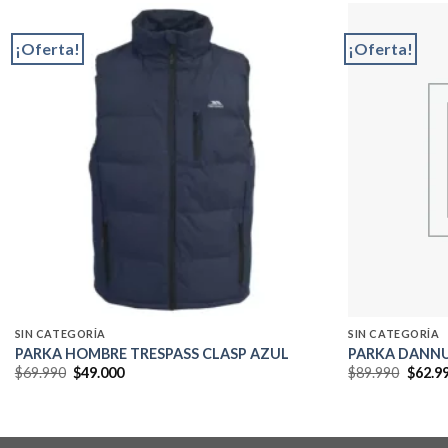
¡Oferta!
¡Oferta!
Add to
wishlist
SIN CATEGORÍA
SIN CATEGORÍA
PARKA HOMBRE TRESPASS CLASP AZUL
PARKA DANNU
El
El
El
$
69.990
$
49.000
$
89.990
$
62.9
precio
precio
precio
original
actual
origin
era:
es:
era:
$69.990.
$49.000.
$89.99