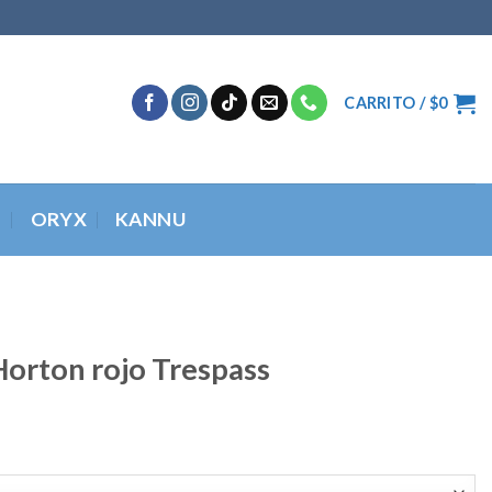
CARRITO /
$
0
O
ORYX
KANNU
orton rojo Trespass