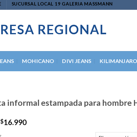
E
SUCURSAL LOCAL 19 GALERIA MASSMANN
RESA REGIONAL
JEANS
MOHICANO
DIVI JEANS
KILIMANJAR
a informal estampada para hombre H
El
El
16.990
$
precio
precio
original
actual
E