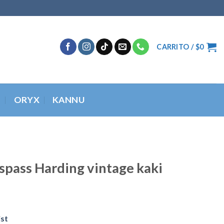
CARRITO /
$
0
O
ORYX
KANNU
spass Harding vintage kaki
ist