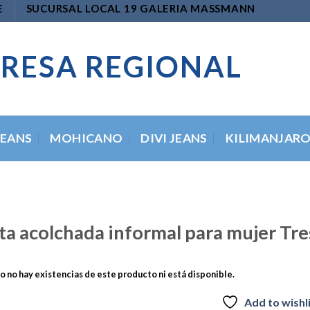
E
SUCURSAL LOCAL 19 GALERIA MASSMANN
RESA REGIONAL
JEANS
MOHICANO
DIVI JEANS
KILIMANJAR
a acolchada informal para mujer Tre
 no hay existencias de este producto ni está disponible.
Add to wishl