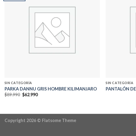
Add to
wishlist
SIN CATEGORÍA
SIN CATEGORÍA
PARKA DANNU GRIS HOMBRE KILIMANJARO
PANTALÓN DE
El
El
$
89.990
$
62.990
precio
precio
original
actual
era:
es:
$89.990.
$62.990.
Copyright 2026 ©
Flatsome Theme