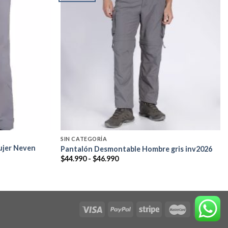
Add to
Add to
wishlist
wishlist
SIN CATEGORÍA
ujer Neven
Pantalón Desmontable Hombre gris inv2026
Rango
$
44.990
-
$
46.990
de
precios:
desde
$44.990
hasta
$46.990