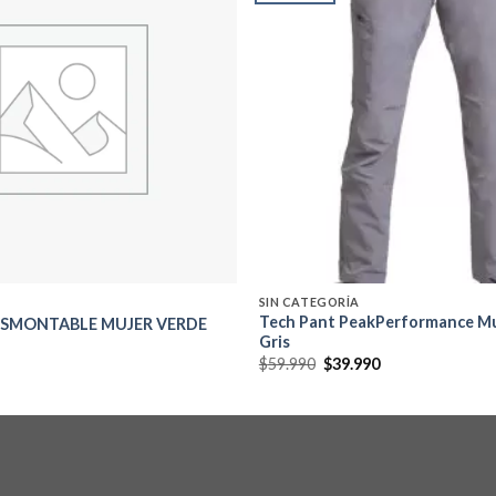
Add to
wishlist
SIN CATEGORÍA
Tech Pant PeakPerformance M
SMONTABLE MUJER VERDE
Gris
El
El
$
59.990
$
39.990
precio
precio
original
actual
era:
es:
$59.990.
$39.990.