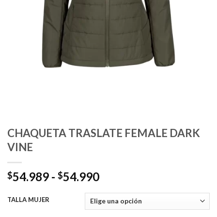
CHAQUETA TRASLATE FEMALE DARK
VINE
Rango
54.989
-
54.990
$
$
de
precios:
TALLA MUJER
desde