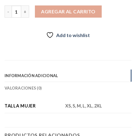
$54.989
CHAQUETA TRASLATE FEMALE DARK VINE cantidad
hasta
AGREGAR AL CARRITO
$54.990
Add to wishlist
INFORMACIÓN ADICIONAL
VALORACIONES (0)
TALLA MUJER
XS, S, M, L, XL, 2XL
PRODUCTOS RELACIONADOS