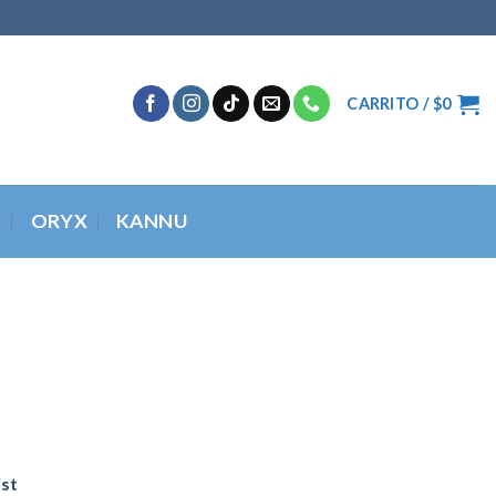
CARRITO /
$
0
O
ORYX
KANNU
ist