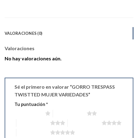
VALORACIONES (0)
Valoraciones
No hay valoraciones aún.
Sé el primero en valorar “GORRO TRESPASS
TWISTTED MUJER VARIEDADES”
Tu puntuación
*
1 de 5 estrellas
2 de 5 estrellas
3 de 5 estrellas
4 de 5 estrellas
5 de 5 estrellas