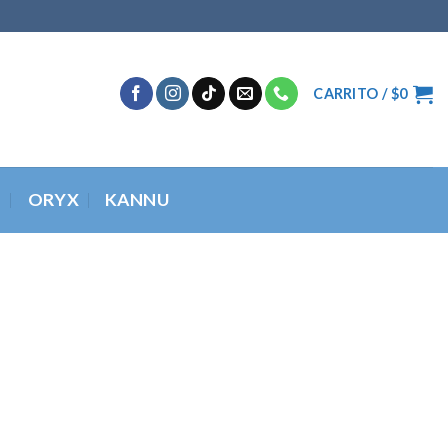
CARRITO /
$
0
O
ORYX
KANNU