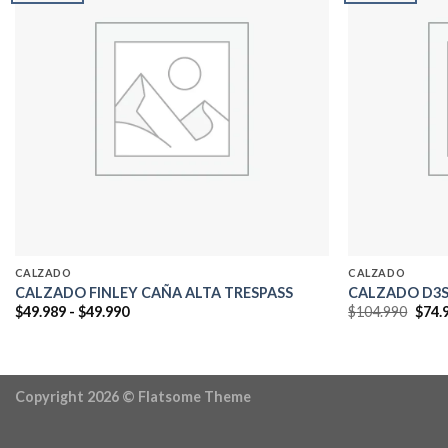
Add to
wishlist
CALZADO
CALZADO
CALZADO FINLEY CAÑA ALTA TRESPASS
CALZADO D3S
Rango
El
$
49.989
-
$
49.990
$
104.990
$
74.
de
prec
precios:
origi
desde
era:
$49.989
$104
hasta
$49.990
Copyright 2026 ©
Flatsome Theme