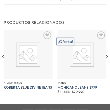
PRODUCTOS RELACIONADOS
¡Oferta!
Add to
Add to
wishlist
wishlist
DIVINE JEANS
JEANS
ROBERTA BLUE DIVINE JEANS
MOHICANO JEANS 1779
El
El
$
42.000
$
29.990
precio
precio
original
actual
era:
es:
$42.000.
$29.990.