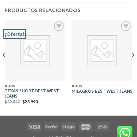
PRODUCTOS RELACIONADOS
¡Oferta!
Add to
Add to
wishlist
wishlist
JEANS
JEANS
TEXAS SHORT BEST WEST
MILAGROS BEST WEST JEANS
JEANS
El
El
$
29.990
$
23.990
precio
precio
original
actual
era:
es:
$29.990.
$23.990.