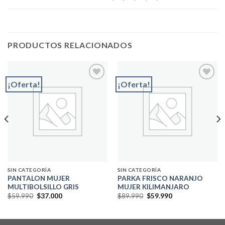
PRODUCTOS RELACIONADOS
¡Oferta!
¡Oferta!
Add to
Add to
wishlist
wishlist
SIN CATEGORÍA
SIN CATEGORÍA
PANTALON MUJER
PARKA FRISCO NARANJO
MULTIBOLSILLO GRIS
MUJER KILIMANJARO
El
El
El
El
$
59.990
$
37.000
$
89.990
$
59.990
precio
precio
precio
precio
original
actual
original
actual
era:
es:
era:
es:
$59.990.
$37.000.
$89.990.
$59.990.