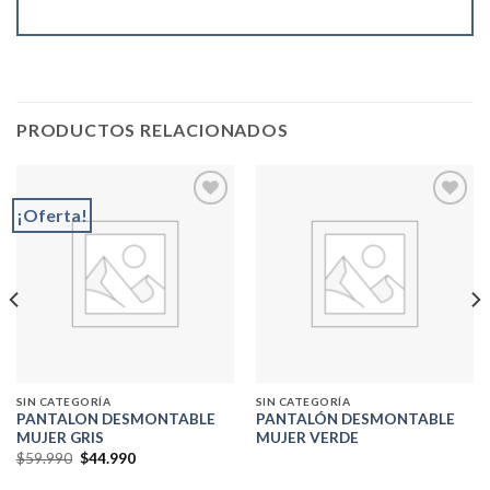
PRODUCTOS RELACIONADOS
¡Oferta!
Add to
Add to
wishlist
wishlist
SIN CATEGORÍA
SIN CATEGORÍA
PANTALON DESMONTABLE
PANTALÓN DESMONTABLE
MUJER GRIS
MUJER VERDE
El
El
$
59.990
$
44.990
precio
precio
original
actual