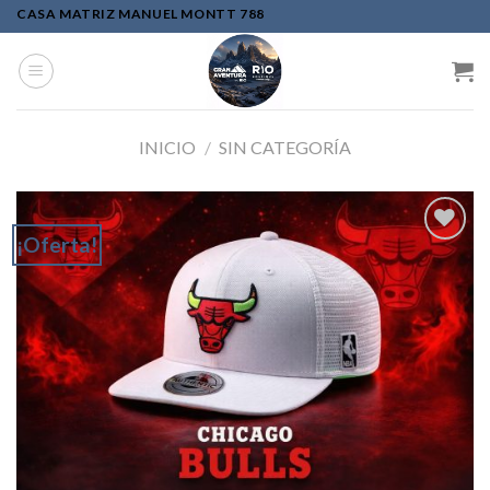
Skip
CASA MATRIZ MANUEL MONTT 788
to
content
INICIO
/
SIN CATEGORÍA
¡Oferta!
Add to
wishlist