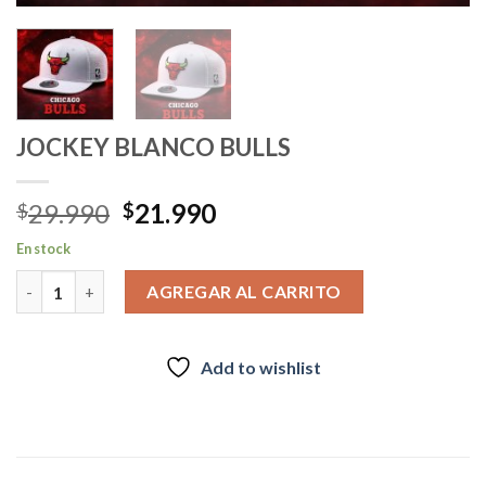
JOCKEY BLANCO BULLS
El
El
29.990
21.990
$
$
precio
precio
En stock
original
actual
JOCKEY BLANCO BULLS cantidad
era:
es:
AGREGAR AL CARRITO
$29.990.
$21.990.
Add to wishlist