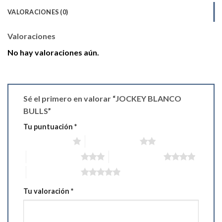
VALORACIONES (0)
Valoraciones
No hay valoraciones aún.
Sé el primero en valorar “JOCKEY BLANCO
BULLS”
Tu puntuación
*
1 de 5 estrellas
2 de 5 estrellas
3 de 5 estrellas
4 de 5 estrellas
5 de 5 estrellas
Tu valoración
*