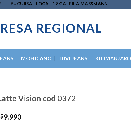
E
SUCURSAL LOCAL 19 GALERIA MASSMANN
RESA REGIONAL
JEANS
MOHICANO
DIVI JEANS
KILIMANJAR
Latte Vision cod 0372
El
El
9.990
$
precio
precio
original
actual