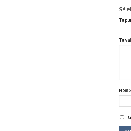
Sé e
Tu pu
1 de 5 
Tu va
Nomb
G