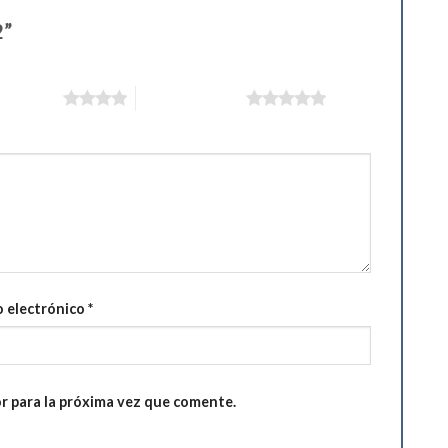
2”
 estrellas
5 de 5 estrellas
 electrónico
*
r para la próxima vez que comente.