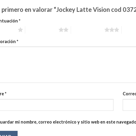
l primero en valorar “Jockey Latte Vision cod 037
ntuación
*
estrellas
2 de 5 estrellas
3 de 5 estrellas
4 de 5
loración
*
re
*
Correo
uardar mi nombre, correo electrónico y sitio web en este navegado