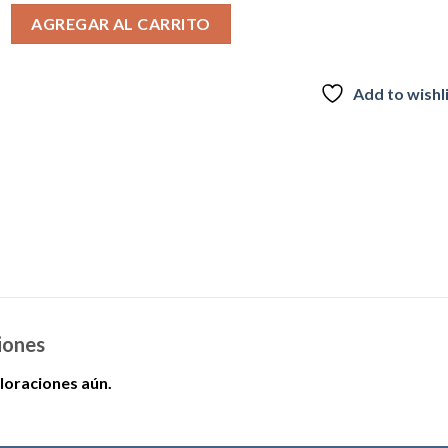
Vision cod 0372 cantidad
era:
es:
AGREGAR AL CARRITO
$14.990.
$9.990.
Add to wishl
iones
loraciones aún.