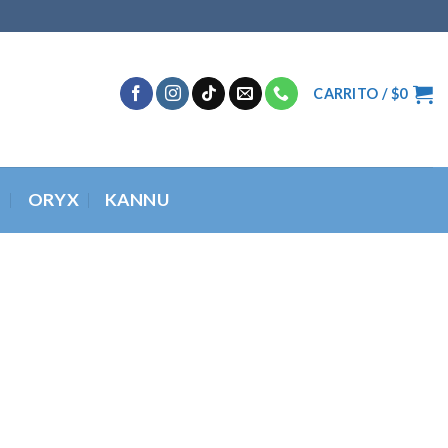
CARRITO /
$
0
O
ORYX
KANNU