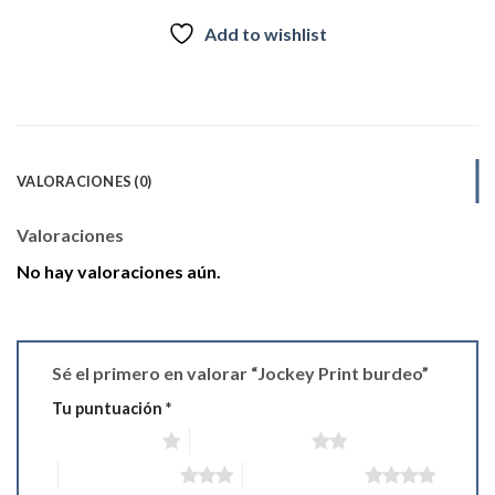
Add to wishlist
VALORACIONES (0)
Valoraciones
No hay valoraciones aún.
Sé el primero en valorar “Jockey Print burdeo”
Tu puntuación
*
1 de 5 estrellas
2 de 5 estrellas
3 de 5 estrellas
4 de 5 estrellas