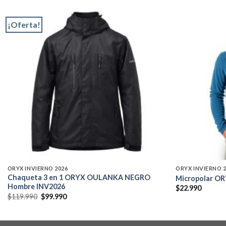
¡Oferta!
Add to
wishlist
ORYX INVIERNO 2026
ORYX INVIERNO 
Chaqueta 3 en 1 ORYX OULANKA NEGRO
Micropolar OR
Hombre INV2026
$
22.990
El
El
$
119.990
$
99.990
precio
precio
original
actual
era:
es:
$119.990.
$99.990.