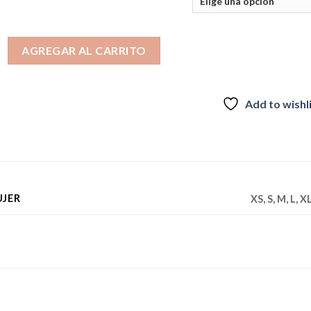
YX FENIX Gris Mujer INV2026 cantidad
AGREGAR AL CARRITO
Add to wishl
UJER
XS, S, M, L, X