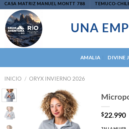
Skip
CASA MATRIZ MANUEL MONTT 788
TEMUCO-CHIL
to
content
UNA EMP
AMALIA
DIVINE 
INICIO
/
ORYX INVIERNO 2026
Micropo
22.990
$
Add to
wishlist
TALLA MUJER