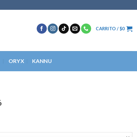
CARRITO /
$
0
O
ORYX
KANNU
6