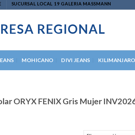
E
SUCURSAL LOCAL 19 GALERIA MASSMANN
RESA REGIONAL
JEANS
MOHICANO
DIVI JEANS
KILIMANJAR
lar ORYX FENIX Gris Mujer INV202