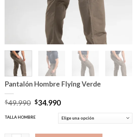
Pantalón Hombre Flying Verde
El
El
49.990
34.990
$
$
precio
precio
original
actual
TALLA HOMBRE
era:
es:
$49.990.
$34.990.
Pantalón Hombre Flying Verde cantidad