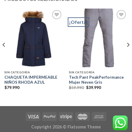
¡Oferta!
Add to
Add to
wishlist
wishlist
SIN CATEGORÍA
SIN CATEGORÍA
CHAQUETA IMPERMEABLE
Tech Pant PeakPerformance
NIÑOS RHODA AZUL
Mujer Neven Gris
El
El
$
79.990
$
59.990
$
39.990
precio
precio
original
actual
era:
es:
$59.990.
$39.990.
Copyright 2026 ©
Flatsome Theme