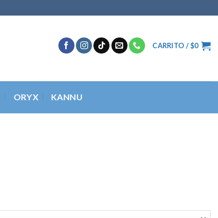
CARRITO /
$
0
O
ORYX
KANNU