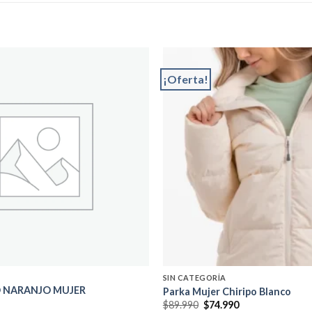
¡Oferta!
Add to
wishlist
SIN CATEGORÍA
O NARANJO MUJER
Parka Mujer Chiripo Blanco
El
El
$
89.990
$
74.990