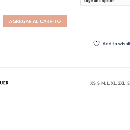
era:
es:
$48.990.
$29.990.
Mujer fucsia cantidad
AGREGAR AL CARRITO
Add to wishl
UJER
XS, S, M, L, XL, 2XL, 