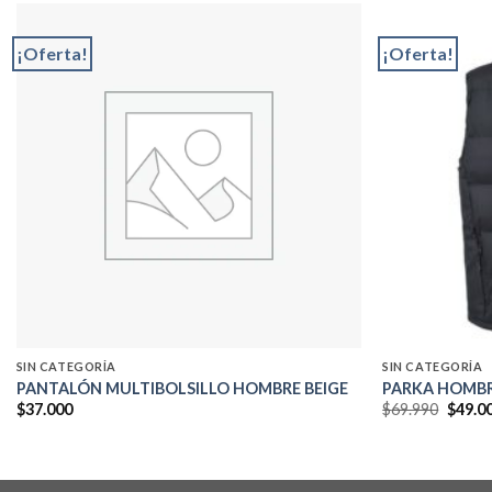
¡Oferta!
¡Oferta!
Add to
wishlist
SIN CATEGORÍA
SIN CATEGORÍA
PANTALÓN MULTIBOLSILLO HOMBRE BEIGE
PARKA HOMBR
El
$
37.000
$
69.990
$
49.0
precio
origin
era:
$69.99