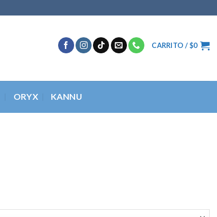
CARRITO /
$
0
O
ORYX
KANNU