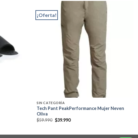
¡Oferta!
Add to
Add to
wishlist
wishlist
SIN CATEGORÍA
Tech Pant PeakPerformance Mujer Neven
Oliva
El
El
$
59.990
$
39.990
precio
precio
original
actual
era:
es:
$59.990.
$39.990.