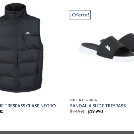
¡Oferta!
Add to
wishlist
SIN CATEGORÍA
E TRESPASS CLASP NEGRO
SANDALIA SLIDE TRESPASS
El
El
El
00
$
24.990
$
19.990
precio
precio
precio
al
actual
original
actual
es:
era:
es:
0.
$49.000.
$24.990.
$19.990.