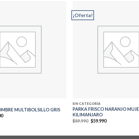
¡Oferta!
Add to
wishlist
SIN CATEGORÍA
PARKA FRISCO NARANJO MUJ
MBRE MULTIBOLSILLO GRIS
KILIMANJARO
El
00
precio
El
El
$
89.990
$
59.990
al
actual
precio
precio
es:
original
actual
0.
$37.000.
era:
es:
$89.990.
$59.990.