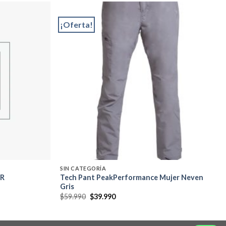
¡Oferta!
Add to
Add to
wishlist
wishlist
SIN CATEGORÍA
ER
Tech Pant PeakPerformance Mujer Neven
Gris
El
El
$
59.990
$
39.990
precio
precio
original
actual
era:
es:
$59.990.
$39.990.