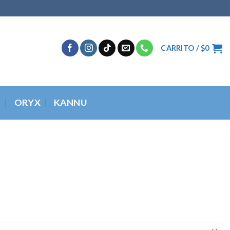
CARRITO /
$
0
O
ORYX
KANNU