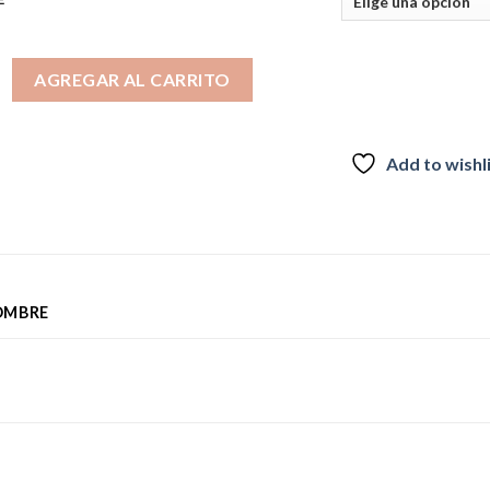
d Dye Meca Negro 0005 cantidad
AGREGAR AL CARRITO
Add to wishl
OMBRE