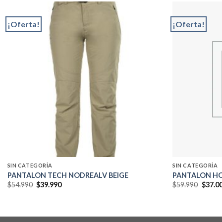
¡Oferta!
¡Oferta!
Add to
wishlist
SIN CATEGORÍA
SIN CATEGORÍA
PANTALON TECH NODREALV BEIGE
PANTALON HO
El
El
El
$
54.990
$
39.990
$
59.990
$
37.0
precio
precio
precio
original
actual
origin
era:
es:
era:
$54.990.
$39.990.
$59.99